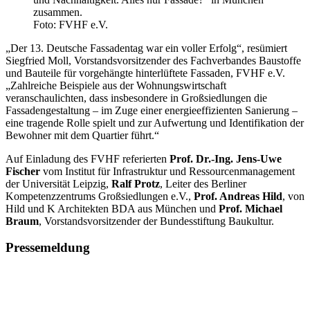
zusammen.
Foto: FVHF e.V.
„Der 13. Deutsche Fassadentag war ein voller Erfolg“, resümiert
Siegfried Moll, Vorstandsvorsitzender des Fachverbandes Baustoffe
und Bauteile für vorgehängte hinterlüftete Fassaden, FVHF e.V.
„Zahlreiche Beispiele aus der Wohnungswirtschaft
veranschaulichten, dass insbesondere in Großsiedlungen die
Fassadengestaltung – im Zuge einer energieeffizienten Sanierung –
eine tragende Rolle spielt und zur Aufwertung und Identifikation der
Bewohner mit dem Quartier führt.“
Auf Einladung des FVHF referierten
Prof. Dr.-Ing. Jens-Uwe
Fischer
vom Institut für Infrastruktur und Ressourcenmanagement
der Universität Leipzig,
Ralf Protz
, Leiter des Berliner
Kompetenzzentrums Großsiedlungen e.V.,
Prof. Andreas Hild
, von
Hild und K Architekten BDA aus München und
Prof. Michael
Braum
, Vorstandsvorsitzender der Bundesstiftung Baukultur.
Pressemeldung