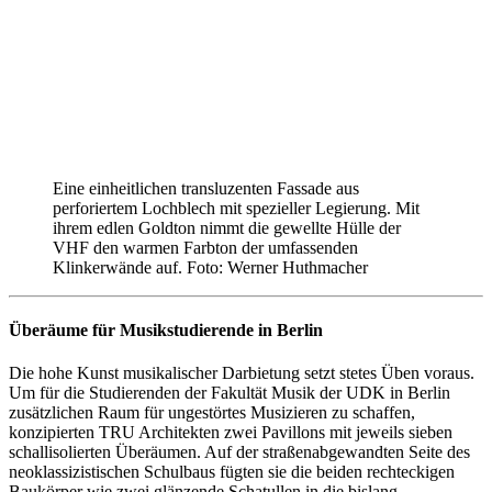
Eine einheitlichen transluzenten Fassade aus
perforiertem Lochblech mit spezieller Legierung. Mit
ihrem edlen Goldton nimmt die gewellte Hülle der
VHF den warmen Farbton der umfassenden
Klinkerwände auf. Foto: Werner Huthmacher
Überäume für Musikstudierende in Berlin
Die hohe Kunst musikalischer Darbietung setzt stetes Üben voraus.
Um für die Studierenden der Fakultät Musik der UDK in Berlin
zusätzlichen Raum für ungestörtes Musizieren zu schaffen,
konzipierten TRU Architekten zwei Pavillons mit jeweils sieben
schallisolierten Überäumen. Auf der straßenabgewandten Seite des
neoklassizistischen Schulbaus fügten sie die beiden rechteckigen
Baukörper wie zwei glänzende Schatullen in die bislang