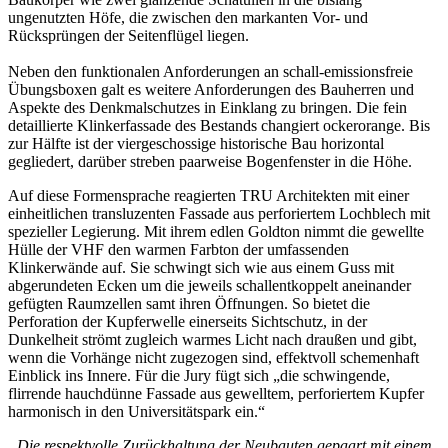
ungenutzten Höfe, die zwischen den markanten Vor- und
Rücksprüngen der Seitenflügel liegen.
Neben den funktionalen Anforderungen an schall-emissionsfreie
Übungsboxen galt es weitere Anforderungen des Bauherren und
Aspekte des Denkmalschutzes in Einklang zu bringen. Die fein
detaillierte Klinkerfassade des Bestands changiert ockerorange. Bis
zur Hälfte ist der viergeschossige historische Bau horizontal
gegliedert, darüber streben paarweise Bogenfenster in die Höhe.
Auf diese Formensprache reagierten TRU Architekten mit einer
einheitlichen transluzenten Fassade aus perforiertem Lochblech mit
spezieller Legierung. Mit ihrem edlen Goldton nimmt die gewellte
Hülle der VHF den warmen Farbton der umfassenden
Klinkerwände auf. Sie schwingt sich wie aus einem Guss mit
abgerundeten Ecken um die jeweils schallentkoppelt aneinander
gefügten Raumzellen samt ihren Öffnungen. So bietet die
Perforation der Kupferwelle einerseits Sichtschutz, in der
Dunkelheit strömt zugleich warmes Licht nach draußen und gibt,
wenn die Vorhänge nicht zugezogen sind, effektvoll schemenhaft
Einblick ins Innere. Für die Jury fügt sich „die schwingende,
flirrende hauchdünne Fassade aus gewelltem, perforiertem Kupfer
harmonisch in den Universitätspark ein.“
„Die respektvolle Zurückhaltung der Neubauten gepaart mit einem