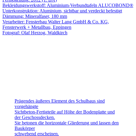
Bekleidungswerkstoff: Aluminium-Verbundtafeln ALUCOBOND®
Unterkonstruktion: Aluminium, sichtbar und verdeckt befestigt
Dämmung: Mineralfaser, 180 mm
Verarbeiter: Fensterbau Walter Lang GmbH & Co. KG,
Fensterwerk + Metallbau, Eppingen
Fotograf: Olaf Herzog, Waldkirch
Prägendes äußeres Element des Schulbaus sind
vorgehängte
Sichtbeton-Fertigteile auf Höhe der Bodenplatte und
der Geschossdecken.
Sie betonen die horizontale Gliederung und lassen den
Baukörper
schwebend erscheinen.