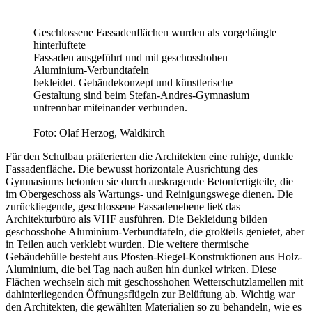
Geschlossene Fassadenflächen wurden als vorgehängte
hinterlüftete
Fassaden ausgeführt und mit geschosshohen
Aluminium-Verbundtafeln
bekleidet. Gebäudekonzept und künstlerische
Gestaltung sind beim Stefan-Andres-Gymnasium
untrennbar miteinander verbunden.
Foto: Olaf Herzog, Waldkirch
Für den Schulbau präferierten die Architekten eine ruhige, dunkle
Fassadenfläche. Die bewusst horizontale Ausrichtung des
Gymnasiums betonten sie durch auskragende Betonfertigteile, die
im Obergeschoss als Wartungs- und Reinigungswege dienen. Die
zurückliegende, geschlossene Fassadenebene ließ das
Architekturbüro als VHF ausführen. Die Bekleidung bilden
geschosshohe Aluminium-Verbundtafeln, die großteils genietet, aber
in Teilen auch verklebt wurden. Die weitere thermische
Gebäudehülle besteht aus Pfosten-Riegel-Konstruktionen aus Holz-
Aluminium, die bei Tag nach außen hin dunkel wirken. Diese
Flächen wechseln sich mit geschosshohen Wetterschutzlamellen mit
dahinterliegenden Öffnungsflügeln zur Belüftung ab. Wichtig war
den Architekten, die gewählten Materialien so zu behandeln, wie es