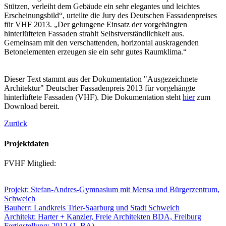
Stützen, verleiht dem Gebäude ein sehr elegantes und leichtes
Erscheinungsbild“, urteilte die Jury des Deutschen Fassadenpreises
für VHF 2013. „Der gelungene Einsatz der vorgehängten
hinterlüfteten Fassaden strahlt Selbstverständlichkeit aus.
Gemeinsam mit den verschattenden, horizontal auskragenden
Betonelementen erzeugen sie ein sehr gutes Raumklima.“
Dieser Text stammt aus der Dokumentation "Ausgezeichnete
Architektur" Deutscher Fassadenpreis 2013 für vorgehängte
hinterlüftete Fassaden (VHF). Die Dokumentation steht
hier
zum
Download bereit.
Zurück
Projektdaten
FVHF Mitglied:
Projekt: Stefan-Andres-Gymnasium mit Mensa und Bürgerzentrum,
Schweich
Bauherr: Landkreis Trier-Saarburg und Stadt Schweich
Architekt: Harter + Kanzler, Freie Architekten BDA, Freiburg
Fertigstellung: 2012 (1. BA)