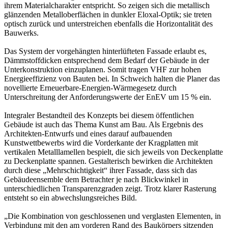
ihrem Materialcharakter entspricht. So zeigen sich die metallisch
glänzenden Metalloberflächen in dunkler Eloxal-Optik; sie treten
optisch zurück und unterstreichen ebenfalls die Horizontalität des
Bauwerks.
Das System der vorgehängten hinterlüfteten Fassade erlaubt es,
Dämmstoffdicken entsprechend dem Bedarf der Gebäude in der
Unterkonstruktion einzuplanen. Somit tragen VHF zur hohen
Energieeffizienz von Bauten bei. In Schweich halten die Planer das
novellierte Erneuerbare-Energien-Wärmegesetz durch
Unterschreitung der Anforderungswerte der EnEV um 15 % ein.
Integraler Bestandteil des Konzepts bei diesem öffentlichen
Gebäude ist auch das Thema Kunst am Bau. Als Ergebnis des
Architekten-Entwurfs und eines darauf aufbauenden
Kunstwettbewerbs wird die Vorderkante der Kragplatten mit
vertikalen Metalllamellen bespielt, die sich jeweils von Deckenplatte
zu Deckenplatte spannen. Gestalterisch bewirken die Architekten
durch diese „Mehrschichtigkeit“ ihrer Fassade, dass sich das
Gebäudeensemble dem Betrachter je nach Blickwinkel in
unterschiedlichen Transparenzgraden zeigt. Trotz klarer Rasterung
entsteht so ein abwechslungsreiches Bild.
„Die Kombination von geschlossenen und verglasten Elementen, in
Verbindung mit den am vorderen Rand des Baukörpers sitzenden